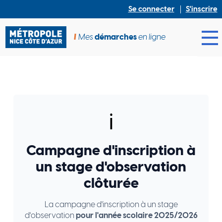
Se connecter
S'inscrire
Mes
démarches
en ligne
Ouv
ℹ️
Campagne d'inscription à
un stage d'observation
clôturée
La campagne d'inscription à un stage
d'observation
pour l'année scolaire 2025/2026